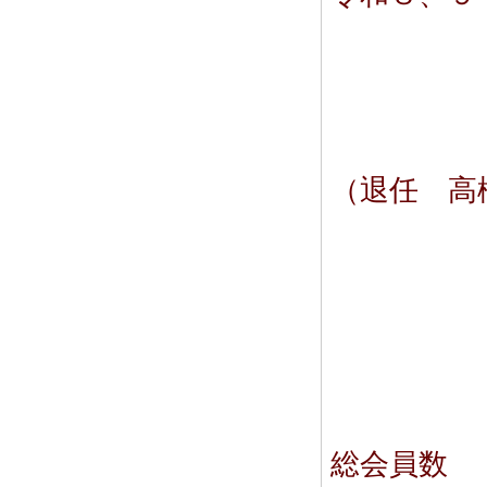
会 
副会
同 
書 
（退任 高
会 
幹事・
同 
同 
会計
同 
総会員数