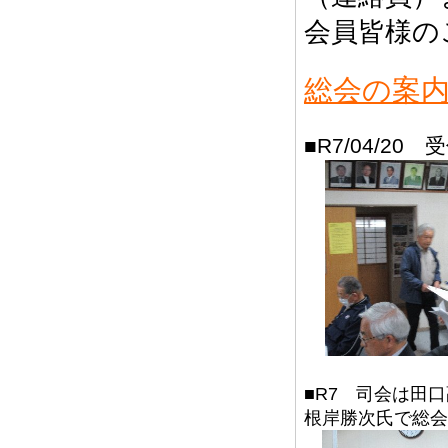
会員皆様の
総会の案内
■R7/04/20
■R7 司会は田
根岸勝次氏で総会