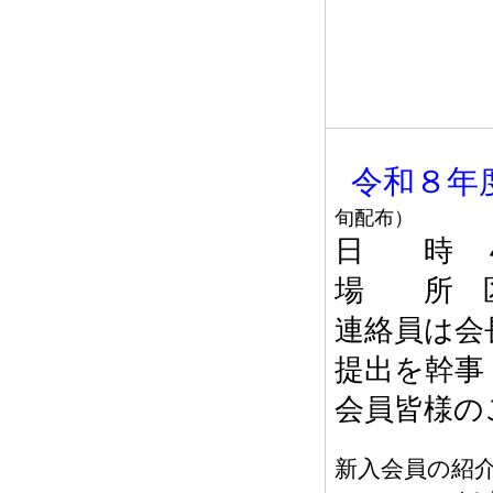
令和８年
旬配布）
日 時 ４
場 所 
連絡員は会
提出を幹事
会員皆様の
新入会員の紹