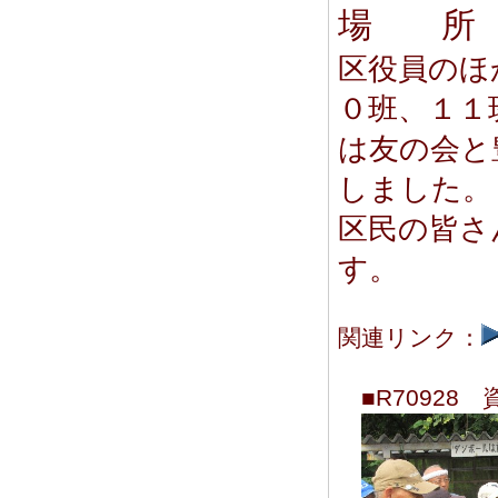
場 所
区役員のほ
０班、１１
は友の会と
しました。
区民の皆さ
す。
関連リンク：
■R70928