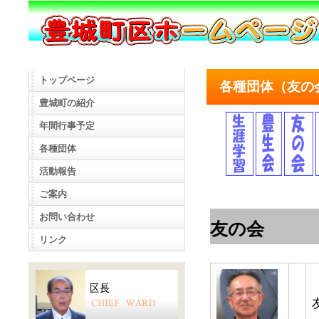
トップページ
各種団体（友の
豊城町の紹介
年間行事予定
各種団体
活動報告
ご案内
お問い合わせ
友の会
リンク