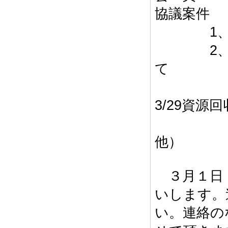
協議案件
1、次年
2、直近
て
（3/2
3/29資源
通常総
他）
３月１日（
いします。
い。連絡の