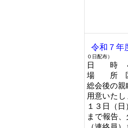
令和７年
０日配布）
日 時 ４
場 所 
総会後の親
用意いたし
１３日（日
まで報告、
（連絡員）