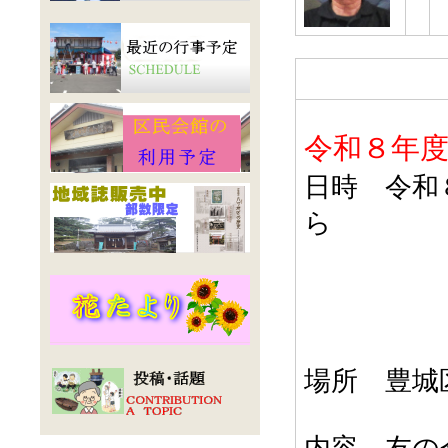
令和８年
日時 令和
ら
場所 豊
内容 友の