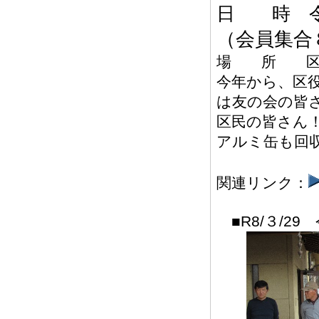
日 時 令
（会員集合
場 所 区
今年から、区役
は友の会の皆
区民の皆さん
アルミ缶も回
関連リンク：
■R8/３/2