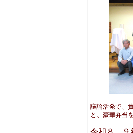
議論活発で、
と、豪華弁当
令和８、９