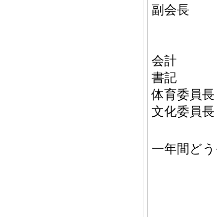
副会長
萩原
猪俣
会計 齋
書記 小
体育委員長
文化委員長
一年間どう