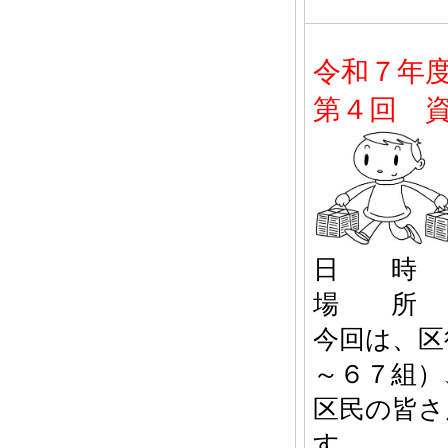
令和７年
第４回 
日 時 
場 所 
今回は、区
～６７組）
区民の皆さ
す。