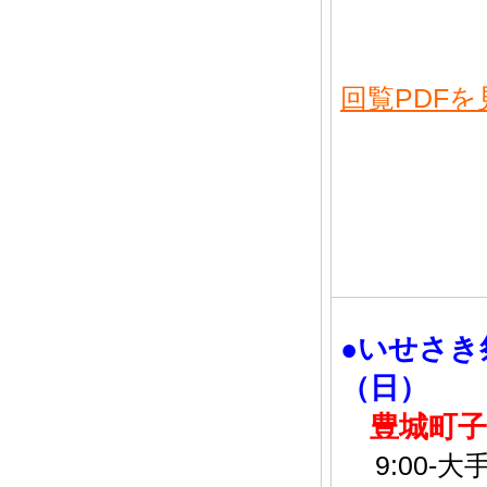
回覧PDFを
●いせさき
（日）
豊城町子
9:00-