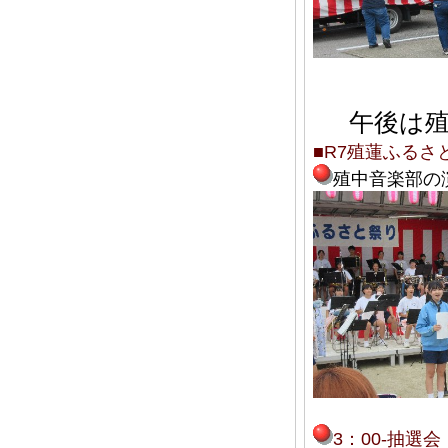
午後は殖
■R7殖蓮ふるさ
殖中音楽部の
3：00-抽選会