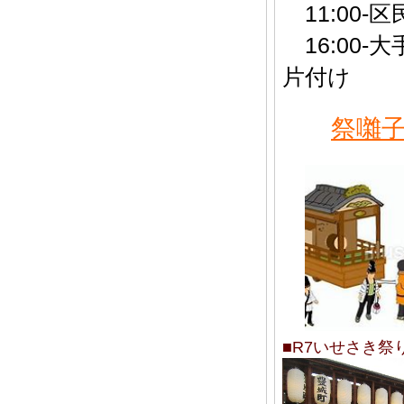
11:00-
16:00-
片付け
祭囃
■R7いせさき祭