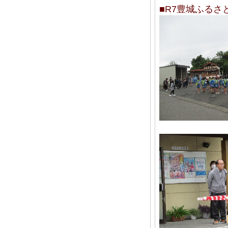
■R7豊城ふるさ