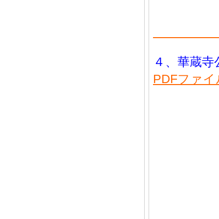
４、華蔵寺公
PDFファ