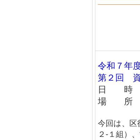
令和７年
第２回 
日 時 
場 所
今回は、区
２-１組）