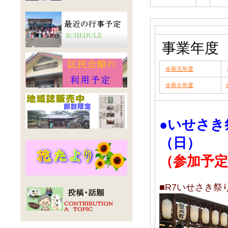
事業年度
令和元年度
令和６年度
●いせさき
（日）
（参加予定
■R7いせさき祭