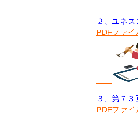
２、ユ
PDFファ
３、第７
PDFファ