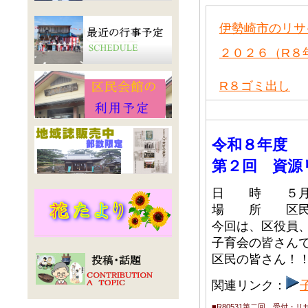
伊勢崎市のリサ
２０２６（R８
R８ゴミ出し
令和８年度
第２回 資源
日 時 ５月
場 所 区民
今回は、区役員
子育会の皆さん
区民の皆さん！
関連リンク：
■R80531第二回 受付・