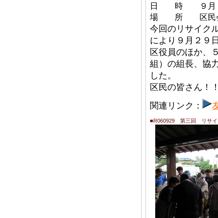
日 時 ９月２
場 所 区民
今回のリサイク
により９月２９
区役員のほか、
組）の組長、協
した。
区民の皆さん！
関連リンク：
■R060929 第三回 リ