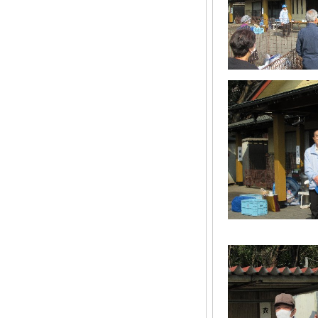
■R8/3/